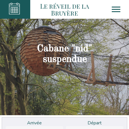
Le réveil de la
Bruyère
Cabane "nid"
suspendue
Arrivée
Départ