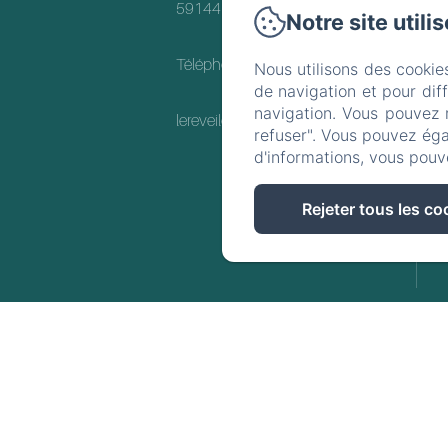
59144 - Wargnies-le-Petit
Notre site utili
Téléphone: +33(0)676367398
Nous utilisons des cookie
de navigation et pour dif
navigation. Vous pouvez 
lereveildelabruyere@gmail.com
refuser". Vous pouvez éga
d'informations, vous pouv
Rejeter tous les co